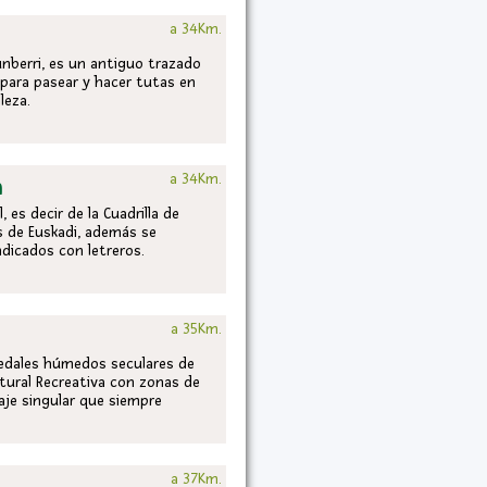
a 34Km.
kunberri, es un antiguo trazado
 para pasear y hacer tutas en
leza.
a 34Km.
a
 es decir de la Cuadrilla de
s de Euskadi, además se
dicados con letreros.
a 35Km.
ledales húmedos seculares de
atural Recreativa con zonas de
aje singular que siempre
a 37Km.