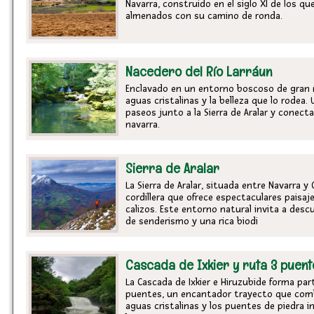
Navarra, construido en el siglo XI de los q
almenados con su camino de ronda.
Nacedero del Río Larráun
Enclavado en un entorno boscoso de gran r
aguas cristalinas y la belleza que lo rodea. 
paseos junto a la Sierra de Aralar y conecta
navarra.
Sierra de Aralar
La Sierra de Aralar, situada entre Navarra 
cordillera que ofrece espectaculares paisaj
calizos. Este entorno natural invita a desc
de senderismo y una rica biodi
Cascada de Ixkier y ruta 3 puent
La Cascada de Ixkier e Hiruzubide forma par
puentes, un encantador trayecto que combi
aguas cristalinas y los puentes de piedra in