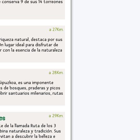
ue conserva 9 de sus 14 torreones
a 27Km.
iqueza natural, destaca por sus
Un lugar ideal para disfrutar de
r con la esencia de la naturaleza
a 28Km.
y Gipuzkoa, es una imponente
es de bosques, praderas y picos
ubrir santuarios milenarios, rutas
a 29Km.
es
te de la llamada Ruta de los 3
na naturaleza y tradición. Sus
vitan a descubrir la belleza e