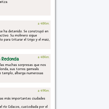
eitza.
a 48Km.
 se ha detenido. Se construyó en
ctivo. Su molinero sigue
 para triturar el trigo y el maiz,
a 48Km.
a Redonda
 las muchas sorpresas que nos
donda, sus torres gemeals
ste templo, alberga numerosas
a
a 49Km.
e las más importantes ciudades
el río Cidacos, custodiada por el