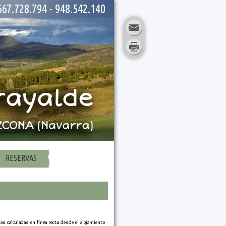
667.728.794 - 948.542.140
RESERVAS
as calculadas en línea recta desde el alojamiento