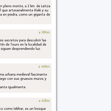
en pleno monte, a 2 km. de Leitza
el que artesanalmente Iñaki y su
tura en piedra, como un gigante de
a 38Km.
os secretos para descubrir las
tín de Tours en la localidad de
, siguen desprendiendo luz.
a 40Km.
ama urbana medieval fascinante
aciego con sus gruesos muros y
tante igualmente.
a 42Km.
co como Ixkibar, es un bosque