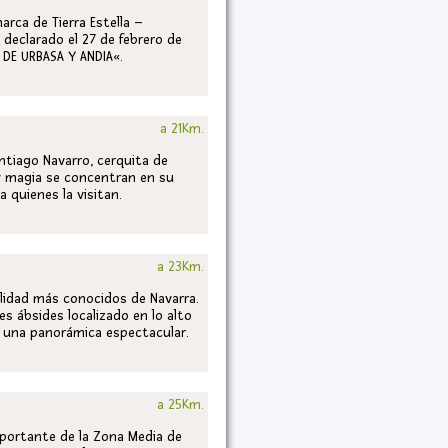
rca de Tierra Estella –
e declarado el 27 de febrero de
DE URBASA Y ANDIA«.
a 21Km.
ntiago Navarro, cerquita de
a y magia se concentran en su
a quienes la visitan.
a 23Km.
alidad más conocidos de Navarra.
s ábsides localizado en lo alto
sa una panorámica espectacular.
a 25Km.
portante de la Zona Media de