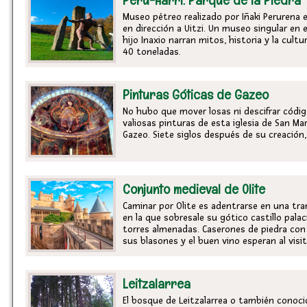
Peru-Harri. Parque de la Piedra
Museo pétreo realizado por Iñaki Perurena 
en dirección a Uitzi. Un museo singular en 
hijo Inaxio narran mitos, historia y la cul
40 toneladas.
Pinturas Góticas de Gazeo
No hubo que mover losas ni descifrar códig
valiosas pinturas de esta iglesia de San Mar
Gazeo. Siete siglos después de su creación
Conjunto medieval de Olite
Caminar por Olite es adentrarse en una tr
en la que sobresale su gótico castillo pal
torres almenadas. Caserones de piedra con
sus blasones y el buen vino esperan al visi
Leitzalarrea
El bosque de Leitzalarrea o también conoci