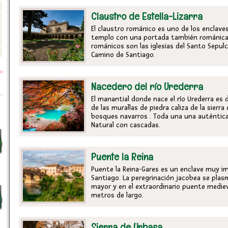
Claustro de Estella-Lizarra
El claustro románico es uno de los enclaves
templo con una portada también románica
románicos son las iglesias del Santo Sepulc
Camino de Santiago.
Nacedero del río Urederra
El manantial donde nace el río Urederra es
de las murallas de piedra caliza de la sierra
bosques navarros . Toda una una auténtica
Natural con cascadas.
Puente la Reina
Puente la Reina-Gares es un enclave muy i
Santiago. La peregrinación jacobea se plas
mayor y en el extraordinario puente medieval
metros de largo.
Sierra de Urbasa