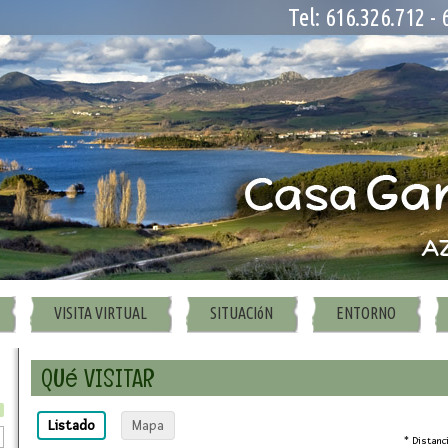
Tel: 616.326.712 - 
VISITA VIRTUAL
SITUACIóN
ENTORNO
QUé VISITAR
Listado
Mapa
* Distanci